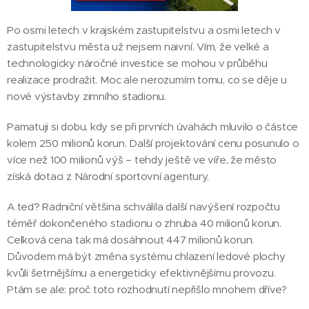
Po osmi letech v krajském zastupitelstvu a osmi letech v
zastupitelstvu města už nejsem naivní. Vím, že velké a
technologicky náročné investice se mohou v průběhu
realizace prodražit. Moc ale nerozumím tomu, co se děje u
nové výstavby zimního stadionu.
Pamatuji si dobu, kdy se při prvních úvahách mluvilo o částce
kolem 250 milionů korun. Další projektování cenu posunulo o
více než 100 milionů výš – tehdy ještě ve víře, že město
získá dotaci z Národní sportovní agentury.
A teď? Radniční většina schválila další navýšení rozpočtu
téměř dokončeného stadionu o zhruba 40 milionů korun.
Celková cena tak má dosáhnout 447 milionů korun.
Důvodem má být změna systému chlazení ledové plochy
kvůli šetrnějšímu a energeticky efektivnějšímu provozu.
Ptám se ale: proč toto rozhodnutí nepřišlo mnohem dříve?