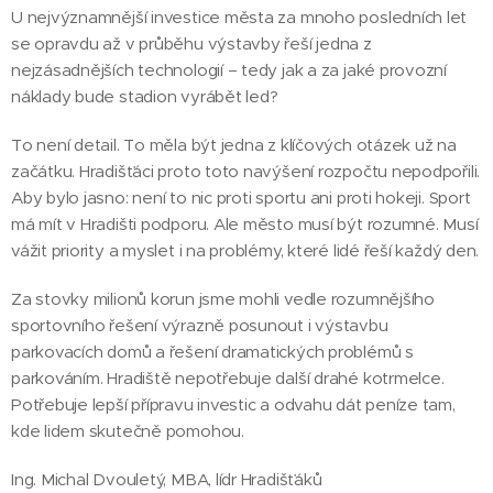
U nejvýznamnější investice města za mnoho posledních let
se opravdu až v průběhu výstavby řeší jedna z
nejzásadnějších technologií – tedy jak a za jaké provozní
náklady bude stadion vyrábět led?
To není detail. To měla být jedna z klíčových otázek už na
začátku. Hradišťáci proto toto navýšení rozpočtu nepodpořili.
Aby bylo jasno: není to nic proti sportu ani proti hokeji. Sport
má mít v Hradišti podporu. Ale město musí být rozumné. Musí
vážit priority a myslet i na problémy, které lidé řeší každý den.
Za stovky milionů korun jsme mohli vedle rozumnějšího
sportovního řešení výrazně posunout i výstavbu
parkovacích domů a řešení dramatických problémů s
parkováním. Hradiště nepotřebuje další drahé kotrmelce.
Potřebuje lepší přípravu investic a odvahu dát peníze tam,
kde lidem skutečně pomohou.
Ing. Michal Dvouletý, MBA, lídr Hradišťáků