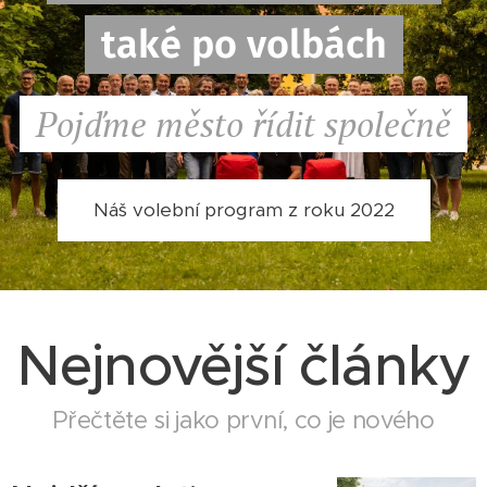
také po volbách
Pojďme město řídit společně
Náš volební program z roku 2022
Nejnovější články
Přečtěte si jako první, co je nového