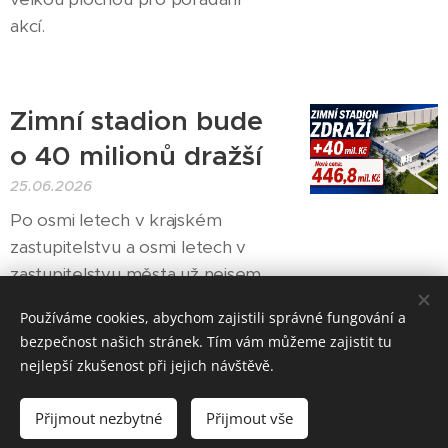
akcí.
Zimní stadion bude
o 40 milionů dražší
25.06.2026
Po osmi letech v krajském
zastupitelstvu a osmi letech v
zastupitelstvu města už nejsem
naivní. Vím, že velké a
Používáme cookies, abychom zajistili správné fungování a
technologicky náročné investice
bezpečnost našich stránek. Tím vám můžeme zajistit tu
se mohou v průběhu realizace
nejlepší zkušenost při jejich návštěvě.
prodražit. Moc ale nerozumím
tomu, co se děje u nové
Přijmout nezbytné
Přijmout vše
výstavby zimního stadionu.