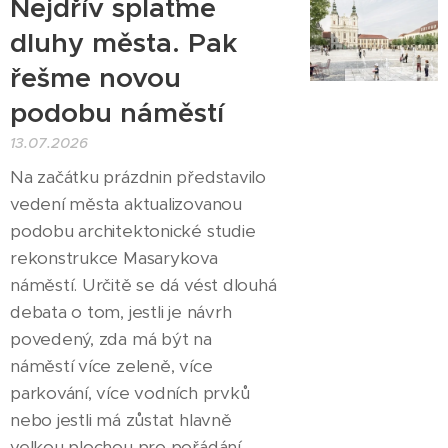
Nejdřív splaťme
dluhy města. Pak
řešme novou
podobu náměstí
13.07.2026
Na začátku prázdnin představilo
vedení města aktualizovanou
podobu architektonické studie
rekonstrukce Masarykova
náměstí. Určitě se dá vést dlouhá
debata o tom, jestli je návrh
povedený, zda má být na
náměstí více zeleně, více
parkování, více vodních prvků
nebo jestli má zůstat hlavně
velkou plochou pro pořádání