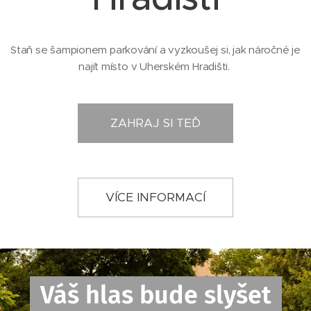
Staň se šampionem parkování a vyzkoušej si, jak náročné je
najít místo v Uherském Hradišti.
ZAHRAJ SI TEĎ
VÍCE INFORMACÍ
Váš hlas bude slyšet