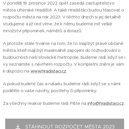
V pondělí 19. prosince 2022 opět zasedá zastupitelstvo
města Uherské Hradiště. A také Hradišťáci budou hlasovat o
rozpočtu města na rok 2023. V těchto dnech si jej detailně
studujeme a již teď víme, že k němu budeme mít velké
množství připomínek, námětů a dotazů.
A protože stále trváme na tom, že to mají být právě občané
města, kteří mají být maximálně zapojeni do rozhodování o
budoucnosti naší slovácké metropole, budeme rádi, když se i
vy seznámíte s návrhem rozpočtu. V kompletní znění je vám
k dispozici na
www.hradistaci.cz
.
A pokud budete čas a náladu, budeme rádi, když se s námi
podělíte o vaše návrhy, postřehy či připomínky.
Za všechny reakce budeme rádi. Pište na
info@hradistaci.cz
.
STÁHNOUT ROZPOČET MĚSTA 2023