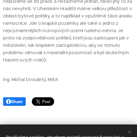
nepustíme se do práce a nezačneme jednat, nikdo jiný to za
nás nevyřeší. V Uherském Hradišti máme velkou příležitost v
oblasti bytové politiky, a to například v opuštěné části areálu
nemocnice. Jde o krajské pozemky, ale také o jedno z
nejvýznamnějších rozvojových území našeho města. Je
proto na zodpovědnosti politiků, kteří jsou zastoupeni jak v
městském, tak krajském zastupitelstvu, aby se tomuto
problému věnovali s maximální pozorností a byli skutečným
hlasem svých voličů.
Ing. Michal Dvouletý, MBA
Share