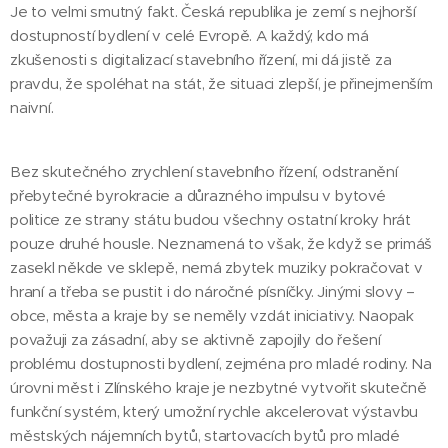
Je to velmi smutný fakt. Česká republika je zemí s nejhorší
dostupností bydlení v celé Evropě. A každý, kdo má
zkušenosti s digitalizací stavebního řízení, mi dá jistě za
pravdu, že spoléhat na stát, že situaci zlepší, je přinejmenším
naivní.
Bez skutečného zrychlení stavebního řízení, odstranění
přebytečné byrokracie a důrazného impulsu v bytové
politice ze strany státu budou všechny ostatní kroky hrát
pouze druhé housle. Neznamená to však, že když se primáš
zasekl někde ve sklepě, nemá zbytek muziky pokračovat v
hraní a třeba se pustit i do náročné písníčky. Jinými slovy –
obce, města a kraje by se neměly vzdát iniciativy. Naopak
považuji za zásadní, aby se aktivně zapojily do řešení
problému dostupnosti bydlení, zejména pro mladé rodiny. Na
úrovni měst i Zlínského kraje je nezbytné vytvořit skutečně
funkční systém, který umožní rychle akcelerovat výstavbu
městských nájemních bytů, startovacích bytů pro mladé