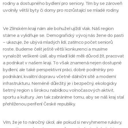
rodiny a dostupného bydlení pro seniory. Tím by se zároveň
uvolnily větší byty či domy pro rozrůstající se mladé rodiny.
Ve Zlínském kraji nám ale bohužel ujíždí vlak. Náš region
stárne a vylidňuje se. Demografický vývoj nás žene do pasti
– ukazuje, že ubývá mladých lidí, zatímco počet seniorů
roste. Budeme čelit ještě větší konkurenci a musíme
vynaložit veškeré úsilí, aby mladí lidé měli důvod žít, pracovat
a podnikat v našem kraji. To však znamená nejen dostupné
bydlení, ale také perspektivní práci, dobré podmínky pro
podnikání, kvalitní dopravu včetně dálniční sítě a moderní
infrastrukturu. Neméně důležitý je i bezpečný, ekologicky
šetrný region s širokou nabídkou volnočasových aktivit,
sportu a kultury. Jen tak zabráníme tomu, aby se náš kraj stal
přehlíženou periferií České republiky.
Vím, že je to náročný úkol, ale pokud si nevyhrneme rukávy,