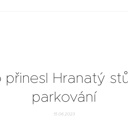
 přinesl Hranatý stů
parkování
15.06.2023