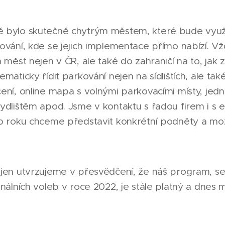
 bylo skutečně chytrým městem, které bude využí
ování, kde se jejich implementace přímo nabízí. Vž
h měst nejen v ČR, ale také do zahraničí na to, ja
maticky řídit parkování nejen na sídlištích, ale ta
ení, online mapa s volnými parkovacími místy, jed
ydlištěm apod. Jsme v kontaktu s řadou firem i s e
to roku chceme představit konkrétní podněty a mož
 jen utvrzujeme v přesvědčení, že náš program, s
unálních voleb v roce 2022, je stále platný a dnes 