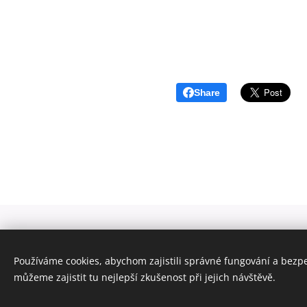
Share
Zadavate
Používáme cookies, abychom zajistili správné fungování a bezp
můžeme zajistit tu nejlepší zkušenost při jejich návštěvě.