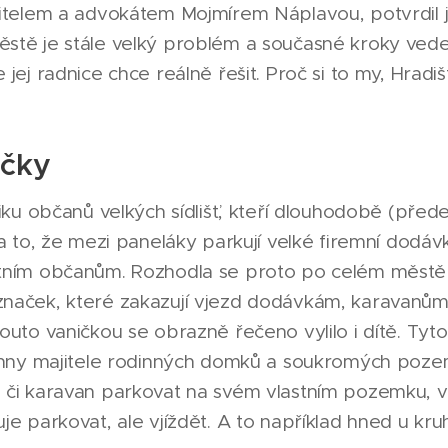
pitelem a advokátem Mojmírem Náplavou, potvrdil j
stě je stále velký problém a současné kroky ved
jej radnice chce reálně řešit. Proč si to my, Hradiš
ačky
tiku občanů velkých sídlišť, kteří dlouhodobě (před
a to, že mezi paneláky parkují velké firemní dodávk
tním občanům. Rozhodla se proto po celém městě i
naček, které zakazují vjezd dodávkám, karavanům
outo vaničkou se obrazně řečeno vylilo i dítě. Tyto
echny majitele rodinných domků a soukromých pozem
 či karavan parkovat na svém vlastním pozemku, v 
je parkovat, ale vjíždět. A to například hned u k