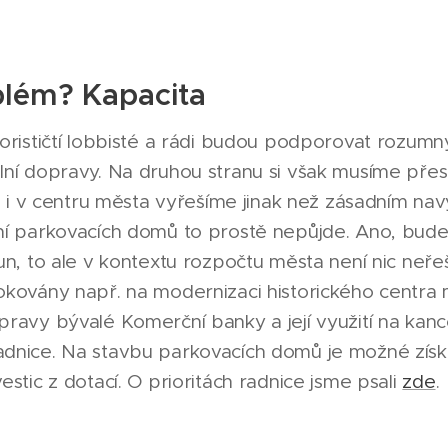
lém? Kapacita
torističtí lobbisté a rádi budou podporovat rozum
lní dopravy. Na druhou stranu si však musíme přest
ch i v centru města vyřešíme jinak než zásadním n
ní parkovacích domů to prostě nepůjde. Ano, bude 
run, to ale v kontextu rozpočtu města není nic neř
kovány např. na modernizaci historického centra mě
pravy bývalé Komerční banky a její využití na kanc
dnice. Na stavbu parkovacích domů je možné získ
estic z dotací. O prioritách radnice jsme psali
zde
.