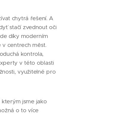
vat chytrá řešení. A
dyť stačí zvednout oči
k zde díky moderním
ké v centrech měst.
noduchá kontrola,
xperty v této oblasti
nosti, využitelné pro
e kterým jsme jako
možná o to více