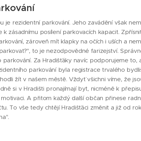
arkování
u je rezidentní parkování. Jeho zavádění však ne
k zásadnímu posílení parkovacích kapacit. Zpřísnit
rkování, zároveň mít klapky na očích i uších a ne
arkovat?", to je nezodpovědné farizejství. Správn
o parkování. Za Hradišťáky navíc podporujeme to, 
dentního parkování byla registrace trvalého bydli
ozhodli žít v našem městě. Vždyť všichni víme, že js
řípadně si v Hradišti pronajímají byt, nicméně k přepi
otivaci. A přitom každý další občan přinese radnic
. To vše tedy chtějí Hradišťáci změnit a již od ro
na".