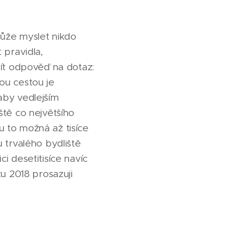
může myslet nikdo
 pravidla,
mít odpověď na dotaz:
ou cestou je
aby vedlejším
ště co největšího
ou to možná až tisíce
su trvalého bydliště
i desetitisíce navíc
ku 2018 prosazuji