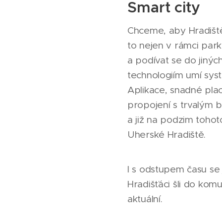
Smart city
Chceme, aby Hradiště
to nejen v rámci park
a podívat se do jinýc
technologiím umí syste
Aplikace, snadné plac
propojení s trvalým b
a již na podzim toho
Uherské Hradiště.
I s odstupem času se
Hradišťáci šli do kom
aktuální.