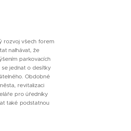
ný rozvoj všech forem
at nalhávat, že
avýšením parkovacích
se jednat o desítky
ešitelného. Obdobné
sta, revitalizaci
eláře pro úředníky
at také podstatnou