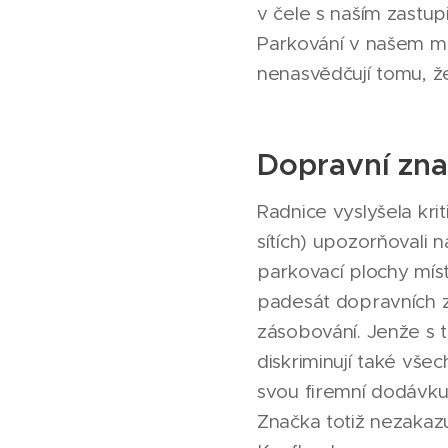
v čele s naším zastu
Parkování v našem mě
nenasvědčují tomu, že 
Dopravní zn
Radnice vyslyšela kri
sítích) upozorňovali n
parkovací plochy mís
padesát dopravních z
zásobování. Jenže s t
diskriminují také vš
svou firemní dodávku
Značka totiž nezakazu