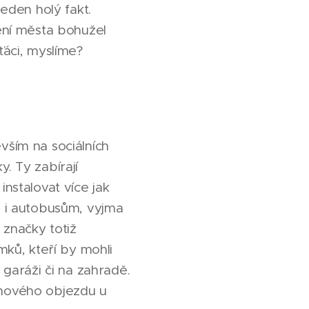
eden holý fakt.
ení města bohužel
ťáci, myslíme?
evším na sociálních
y. Ty zabírají
nstalovat více jak
 i autobusům, vyjma
 značky totiž
ků, kteří by mohli
garáži či na zahradě.
ruhového objezdu u