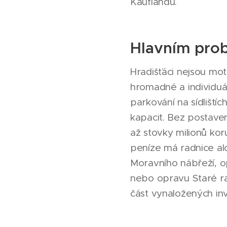
Kauflandu.
Hlavním prob
Hradišťáci nejsou mo
hromadné a individuá
parkování na sídliští
kapacit. Bez postave
až stovky milionů ko
peníze má radnice alo
Moravního nábřeží, o
nebo opravu Staré ra
část vynaložených inv