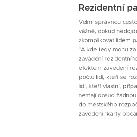
Rezidentní p
Velmi správnou cesto
vážně, dokud nedojde 
zkomplikovat lidem pa
"A kde tedy mohu zap
zavádění rezidentníh
efektem zavedení rezi
počtu lidí, kteří se r
lidí, kteří vlastní, p
nemají dosud žádnou m
do městského rozpočtu
zavedení "karty obča