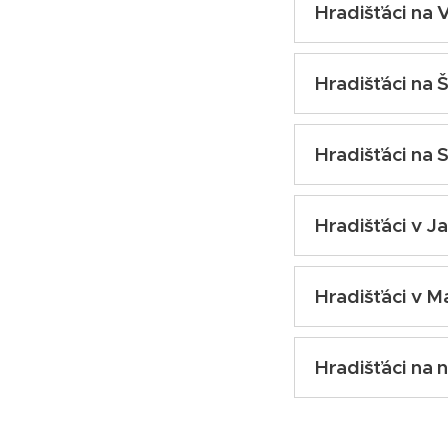
Hradišťáci na
středa 14. září 20
Hradišťáci na 
čtvrtek 15 září 20
Hradišťáci na 
pondělí 19. září 2
Hradišťáci v J
úterý 20. září 202
Hradišťáci v M
středa 21. září 20
Hradišťáci na
čtvrtek 22. září 2