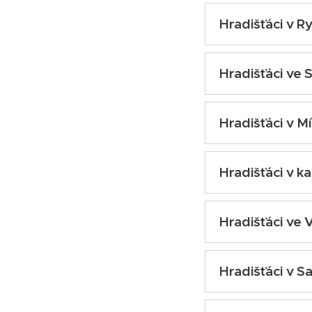
Hradišťáci v R
úterý 30. srpna 2
Hradišťáci ve 
středa 30. srpna 
Hradišťáci v M
čtvrtek 1. září 20
Hradišťáci v k
úterý 6. září 2022
Hradišťáci ve 
středa 7. září 202
Hradišťáci v S
úterý 13. září 202