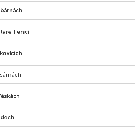
ybárnách
022 od 15 do 17 hodin
Staré Tenici
2022 od 15 do 17 hod.
íkovicích
22 od 15 do 17 hod.
asárnách
 od 15 do 17 hod.
Véskách
2 od 15 do 17 hod.
adech
2 od 15 do 17 hod.