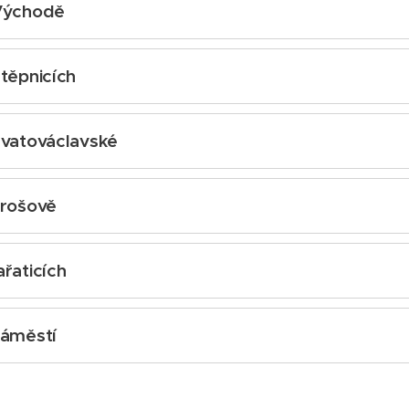
 Východě
22 od 15 do 17 hod.
Štěpnicích
22 od 15 do 17 hod.
Svatováclavské
022 od 15 do 17 hod.
arošově
2 od 15 do 17 hod.
ařaticích
22 od 15 do 17 hod.
 náměstí
022 od 15 do 17 hod.