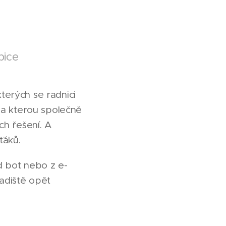
bice
terých se radnici
na kterou společně
ch řešení. A
ťáků.
od bot nebo z e-
radiště opět