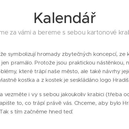
Kalendář
me za vámi a bereme s sebou kartonové kra
že symbolizují hromady zbytečných koncepcí, ze k
t jen pramálo. Protože jsou praktickou nástěnkou, 
lémy, které trápí naše město, ale také návrhy jeji
vlastně kostka a z kostek je seskládáno logo Hradiš
 a vezměte i vy s sebou jakoukoliv krabici (třeba 
apište to, co trápí právě vás. Chceme, aby bylo H
Tak s tím začněme hned teď.