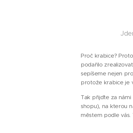
Jde
Proč krabice? Proto
podařilo zrealizova
sepíšeme nejen prob
protože krabice je 
Tak přijďte za námi
shopu), na kterou n
městem podle vás. 