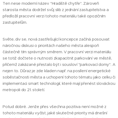
Ten nese moderní název "Hradiště chytře". Zároveň
starosta města dodržel svůj slib z jednání zastupitelstva a
předložil pracovní verzi tohoto materiálu také opozičním
zastupitelům.
Světe, div se, nová zastřešující koncepce začíná posouvat
náročnou diskusi o prioritách našeho města alespoň
částečně tím správným směrem. V pracovní verzi materiálu
se totiž dočtete o nutnosti zkapacitnit parkování ve městě,
přičemž zakázané přestalo být i sousloví "parkovací domy". A
nejen to. Důraz je zde kladen např. na posílení energetické
soběstačnosti města a uchopení tohoto tématu jako celku či
implementaci smart technologií, které mají přenést slováckou
metropoli do 21. století.
Potud dobré. Jenže přes všechna pozitiva není možné z
tohoto materiálu vyčíst, jaké skutečné priority má dnešní