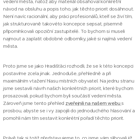
vedení města, natož aby materiál obsahoval konkrétní
návod na obsluhu a popis toho, jak těchto priorit dosáhnout.
Není navíc racionální, aby práci profesionálů, kteří se živí tím,
jak strukturovaně takovéto koncepce sepsat, písemně
připomínkovali opoziční zastupitelé. To bychom si museli
najmout a zaplatit obdobné odborníky, jaké si najímá vedení
města.
Proto jsme se jako Hradišťáci rozhodli, že se k této koncepci
postavíme zcela jinak. Jednoduše, přehledně a při
maximálním vtažení hlasu místních obyvatel. Na jednu stranu
jsme sestavili návrh našich konkrétních priorit, které bychom
prosazovali, pokud bychom byli součástí vedení města.
Zároveň jsme tento přehled
zveřejnili na našem webu
s
prosbou, abyste se i vy zapojili do jednoduchého hlasování a
pomohli nám tím sestavit konkrétní pořadí těchto priorit.
Právě tak si totiž představujeme to, co jsme vám slibovali již