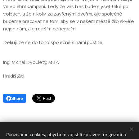
ve volební kampani. Tedy že váš hlas bude slyšet také po
volbách, a že nikoliv za zavřenými dveřmi, ale společně
budeme pracovat na tom, aby se v našem městě žilo skvěle
nejen nám, ale i dalším generacím.
Děkuji, že se do toho společně s námi pustíte.
Ing. Michal Dvouletý, MBA,
Hradišťáci
Share
Používáme cookies, abychom zajistili správné fungování a
POLITICKÉ REKLAMNÍ SDĚLENÍ