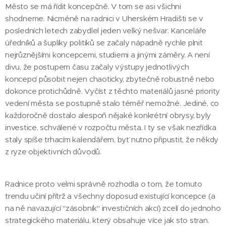
Město se má řídit koncepčně. V tom se asi všichni
shodneme. Nicméně na radnici v Uherském Hradišti se v
posledních letech zabydlel jeden velký nešvar. Kanceláře
úředníků a šuplíky politiků se začaly nápadně rychle plnit
nejrůznějšími koncepcemi, studiemi a jinými záměry. A není
divu, že postupem času začaly výstupy jednotlivých
koncepcí působit nejen chaoticky, zbytečně robustně nebo
dokonce protichůdně. Vyčíst z těchto materiálů jasné priority
vedení města se postupně stalo téměř nemožné. Jediné, co
každoročně dostalo alespoň nějaké konkrétní obrysy, byly
investice, schválené v rozpočtu města. I ty se však nezřídka
staly spíše trhacím kalendářem, byť nutno připustit, že někdy
z ryze objektivních důvodů.
Radnice proto velmi správně rozhodla o tom, že tomuto
trendu učiní přítrž a všechny doposud existující koncepce (a
na ně navazující "zásobník" investičních akcí) zcelí do jednoho
strategického materiálu, který obsahuje více jak sto stran.