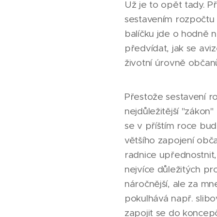
Už je to opět tady. P
sestavením rozpočtu 
balíčku jde o hodně 
předvídat, jak se av
životní úrovně občanů
Přestože sestavení r
nejdůležitější "zákon
se v příštím roce bu
většího zapojení obča
radnice upřednostnit,
nejvíce důležitých pr
náročnější, ale za mn
pokulhává např. slib
zapojit se do koncepč