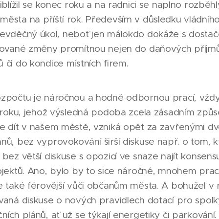
řiblížil se konec roku a na radnici se naplno rozběh
města na příští rok. Především v důsledku vládního
nevděčný úkol, neboť jen málokdo dokáže s dostače
izované změny promítnou nejen do daňových příjmů
 či do kondice místních firem.
ozpočtu je náročnou a hodně odbornou prací, vždy
" roku, jehož výsledná podoba zcela zásadním způs
de dít v našem městě, vzniká opět za zavřenými dv
nů, bez vyprovokování širší diskuse např. o tom, k
 bez větší diskuse s opozicí ve snaze najít konsens
ojektů. Ano, bylo by to sice náročné, mnohem pracn
e také férovější vůči občanům města. A bohužel v r
ovaná diskuse o nových pravidlech dotací pro spolk
ních plánů, ať už se týkají energetiky či parkování.