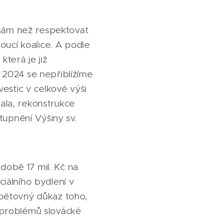
 nám než respektovat
oucí koalice. A podle
terá je již
 2024 se nepřiblížíme
estic v celkové výši
hala, rekonstrukce
tupnění Výšiny sv.
odobě 17 mil. Kč na
ciálního bydlení v
opětovný důkaz toho,
h problémů slovácké