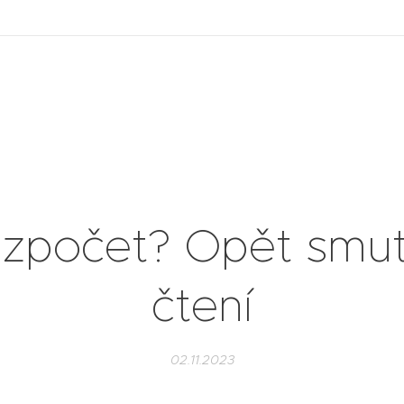
zpočet? Opět smu
čtení
02.11.2023