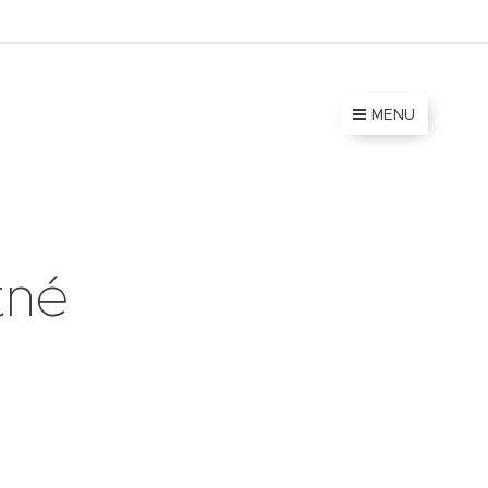
MENU
tné