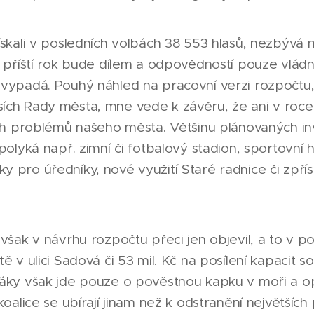
získali v posledních volbách 38 553 hlasů, nezbývá
a příští rok bude dílem a odpovědností pouze vládn
vypadá. Pouhý náhled na pracovní verzi rozpočtu, k
ích Rady města, mne vede k závěru, že ani v roce
ích problémů našeho města. Většinu plánovaných inv
spolyká např. zimní či fotbalový stadion, sportovní 
 pro úředníky, nové využití Staré radnice či zpřís
 však v návrhu rozpočtu přeci jen objevil, a to v p
ě v ulici Sadová či 53 mil. Kč na posílení kapacit so
ťáky však jde pouze o pověstnou kapku v moři a 
 koalice se ubírají jinam než k odstranění největšíc