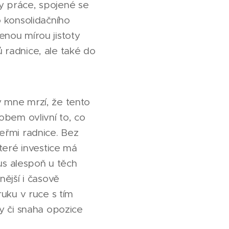
ly práce, spojené se
 konsolidačního
nou mírou jistoty
 radnice, ale také do
 mne mrzí, že tento
obem ovlivní to, co
eřmi radnice. Bez
teré investice má
us alespoň u těch
ější i časově
uku v ruce s tím
y či snaha opozice