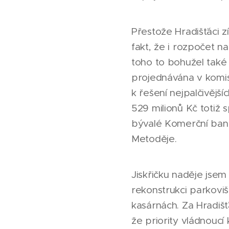
Přestože Hradišťáci 
fakt, že i rozpočet n
toho to bohužel také 
projednávána v komis
k řešení nejpalčivějš
529 milionů Kč totiž 
bývalé Komerční banky
Metoděje.
Jiskřičku naděje jsem
rekonstrukci parkovišt
kasárnách. Za Hradiš
že priority vládnoucí