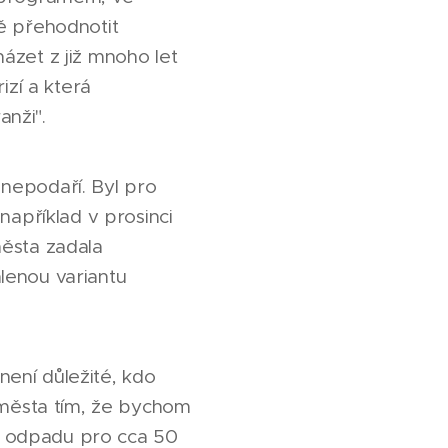
ě přehodnotit
ázet z již mnoho let
izí a která
nži".
nepodaří. Byl pro
například v prosinci
města zadala
lenou variantu
ení důležité, kdo
o města tím, že bychom
o odpadu pro cca 50