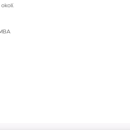
okolí.
 MBA