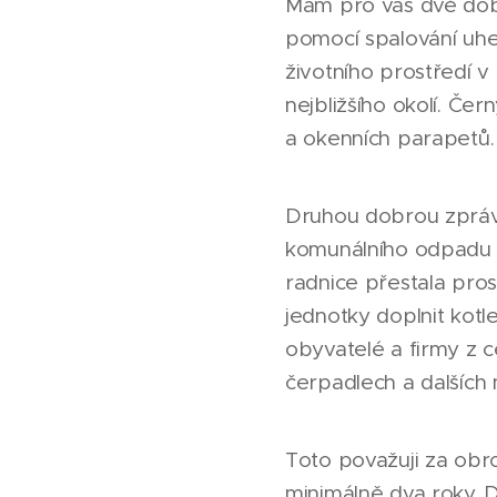
Mám pro vás dvě dobr
pomocí spalování uhe
životního prostředí 
nejbližšího okolí. Če
a okenních parapetů.
Druhou dobrou zprávo
komunálního odpadu či
radnice přestala pro
jednotky doplnit kotl
obyvatelé a firmy z 
čerpadlech a dalších 
Toto považuji za obro
minimálně dva roky. 