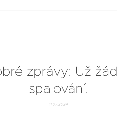
bré zprávy: Už žá
spalování!
11.07.2024