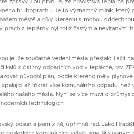
é zprávy. Tou první je, že hradišťská teplárna př
lného hruboprachu. Je to významný milník, který p
v našem městě a díky kterému si mohou oddechnou
rný prach z teplárny byl totiž častým a nevítaným "
u je, že současné vedení města přestalo tlačit na
 kalů z čistírny odpadních vod v teplárně, tzv. Z
sazovat původní plán, podle kterého měly plynové
e spalující až třikrát více komunálního odpadu, než
celého našeho města. Nyní se více mluví o průmys
moderních technologiích.
vský posun a jsem z něj upřímně rád. Jako Hradišťá
Do posledních komunálních voleb jsme šli s jasný