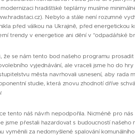
že modernizaci hradišťské teplárny musíme minimáln
.hradistaci.cz). Nebylo a stále není rozumné vych
znikla před válkou na Ukrajině, před energetickou kr
ní trendy v energetice ani dění v "odpadářské bra
li, že se nám tento bod našeho programu prosadit 
ovolebního vyjednávání, ale vraceli jsme ho do hry 
stupitelstvu města navrhovali usnesení, aby rada 
ponentní studie, která znovu zhodnotí dříve schvá
.
ce tento náš návrh nepodpořila. Nicméně pro nás n
, že jsme přestali hazardovat s budoucností našeh
hu vyměnili za nedomyšlené spalování komunálníh