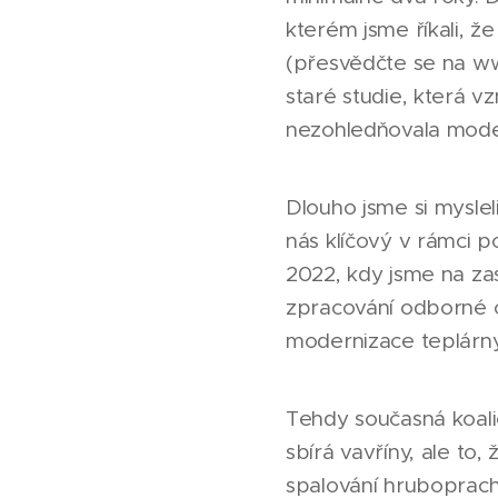
kterém jsme říkali, 
(přesvědčte se na www
staré studie, která v
nezohledňovala moder
Dlouho jsme si mysle
nás klíčový v rámci p
2022, kdy jsme na za
zpracování odborné o
modernizace teplárny
Tehdy současná koali
sbírá vavříny, ale to
spalování hruboprac