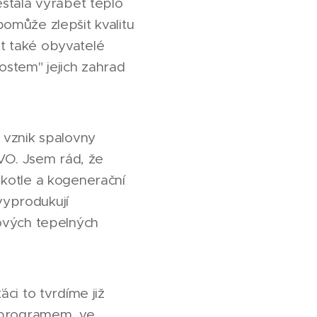
estala vyrábět teplo
omůže zlepšit kvalitu
t také obyvatelé
hostem" jejich zahrad
 vznik spalovny
EVO. Jsem rád, že
 kotle a kogenerační
 vyprodukují
lových tepelných
ci to tvrdíme již
m programem, ve