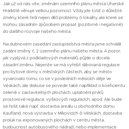
Jak už od nás víte, změnám územního plánu města Uherské
Hradiště věnuje velkou pozornost. Vždy jde totiž o důležité
změny, které řeší nejen dílčí problémy či lokality, ale které se
mohou zásadním způsobem propsat (pozitivně i negativně)
do dalšího rozvoje našeho města.
Na dubnovém zasedání zastupitelstva města jsme schválili
zadání změny č. 2 územního plánu našeho města. A pozor,
jak vyplývá z podkladových materiálů, půjde o docela
zásadní změnu. Nejenže se má vyřešit slibovaná regulace
pro bytové domy v městských částech, aby se město
vyvarovalo tomu, co se v posledních měsících děje ve
Véskách, ale diskuse se povede také například o koeficientu
zeleně v zastavitelných plochách, uplatnění prvků
prostorové regulace, výškových regulacích, apod. Ale bude
se řešit také např. dostavba areálu u obchodního domu
Kaufland, nová výstavba v Míkovicích či Véskách, dostavba
proluk na exponovaných plochách v centru města,
budoucnost autobusového nádraží, nebo implementace