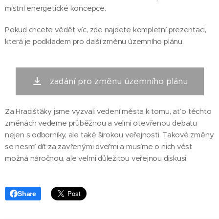
místní energetické koncepce.
Pokud chcete vědět víc, zde najdete kompletní prezentaci,
která je podkladem pro další změnu územního plánu.
zadání pro změnu územního plánu
Za Hradišťáky jsme vyzvali vedení města k tomu, ať o těchto
změnách vedeme průběžnou a velmi otevřenou debatu
nejen s odborníky, ale také širokou veřejnosti. Takové změny
se nesmí dít za zavřenými dveřmi a musíme o nich vést
možná náročnou, ale velmi důležitou veřejnou diskusi.
Share